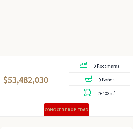
0 Recamaras
$53,482,030
0 Baños
76403m²
CONOCER PROPIEDAD