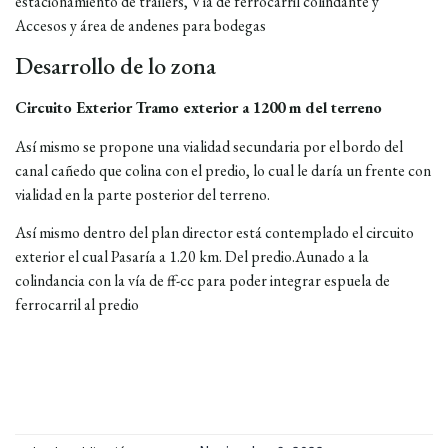
estacionamiento de trailers, Vía de ferrocarril colindante y
Accesos y área de andenes para bodegas
Desarrollo de lo zona
Circuito Exterior Tramo exterior a 1200 m del terreno
Enviar Mensaje
Así mismo se propone una vialidad secundaria por el bordo del
canal cañedo que colina con el predio, lo cual le daría un frente con
Nombre
*
vialidad en la parte posterior del terreno.
Así mismo dentro del plan director está contemplado el circuito
exterior el cual Pasaría a 1.20 km. Del predio.Aunado a la
Correo Electrónico
*
colindancia con la vía de ff-cc para poder integrar espuela de
ferrocarril al predio
Teléfono
*
Mensaje
*