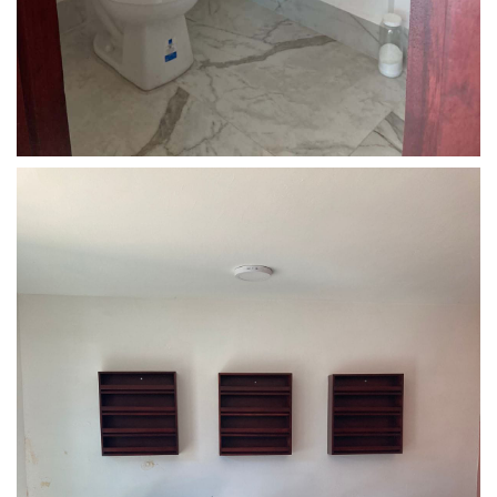
Correo Electrónico
*
Teléfono
*
Mensaje
*
Enviar